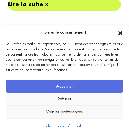
Lire la suite »
j
o
u
r
Gérer le consentement
t
o
Pour offrir les meilleures expériences, nous utilisons des technologies telles que
u
les cookies pour stocker et/ou accéder aux informations des appareils. Le fait
Bassin
Bénévolat
de consentir à ces technologies nous permettra de traiter des données telles
t
que le comportement de navigation ou les ID uniques sur ce site. Le fait de
l
Bassin Bénévolat est accessible depuis TVBA.fr, bassin-arcachon.com et marque-bassin-
ne pas consentir ou de retirer son consentement peut avoir un effet négatif
arcachon.fr. Elle a vocation à être un intermédiaire entre l’offre et la demande sur des
sur certaines caractéristiques et fonctions.
e
missions de bénévolat, en particulier en lien avec la préservation du Bassin d’Arcachon.
m
Aucune inscription ne s'effectue depuis ce site mais une redirection est proposée vers les
organisateurs : les missions proposées sont placées sous leur responsabilité.
o
Accepter
n
Trouver une mission
Publier une mission
Refuser
d
e
Le concept
Voir les préférences
Mentions légales
-
Politique de confidentialité
-
Accessibilité
- Création
!
:
Compos’it
Politique de confidentialité