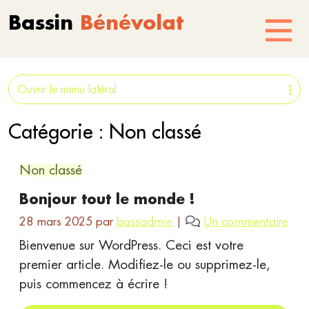
Aller au contenu
Skip to footer
Bassin
Bénévolat
Menu
Ouvrir le menu latéral
Catégorie :
Non classé
Non classé
Bonjour tout le monde !
s
28 mars 2025
par
bassadmin
|
Un commentaire
u
Bienvenue sur WordPress. Ceci est votre
r
premier article. Modifiez-le ou supprimez-le,
B
puis commencez à écrire !
o
n