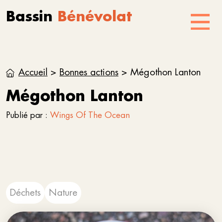
Aller au contenu
Skip to footer
Bassin
Bénévolat
Menu
Accueil
>
Bonnes actions
>
Mégothon Lanton
Mégothon Lanton
Publié par :
Wings Of The Ocean
Déchets
Nature