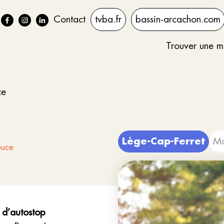
Contact
tvba.fr
bassin-arcachon.com
Trouver une m
ce
Lège-Cap-Ferret
Mo
ouce
t d’autostop