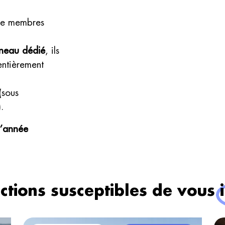
 de membres
anneau dédié
, ils
 entièrement
(sous
.
l’année
ctions susceptibles de vous