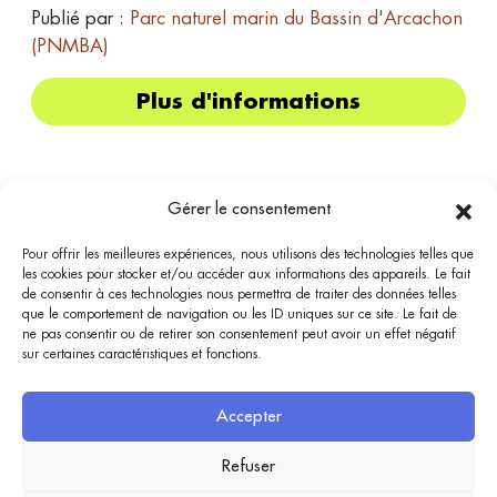
Publié par :
Parc naturel marin du Bassin d'Arcachon
(PNMBA)
Plus d'informations
Gérer le consentement
Pour offrir les meilleures expériences, nous utilisons des technologies telles que
les cookies pour stocker et/ou accéder aux informations des appareils. Le fait
Bassin
Bénévolat
de consentir à ces technologies nous permettra de traiter des données telles
que le comportement de navigation ou les ID uniques sur ce site. Le fait de
Bassin Bénévolat est accessible depuis TVBA.fr, bassin-arcachon.com et marque-bassin-
ne pas consentir ou de retirer son consentement peut avoir un effet négatif
arcachon.fr. Elle a vocation à être un intermédiaire entre l’offre et la demande sur des
sur certaines caractéristiques et fonctions.
missions de bénévolat, en particulier en lien avec la préservation du Bassin d’Arcachon.
Aucune inscription ne s'effectue depuis ce site mais une redirection est proposée vers les
organisateurs : les missions proposées sont placées sous leur responsabilité.
Accepter
Trouver une mission
Publier une mission
Refuser