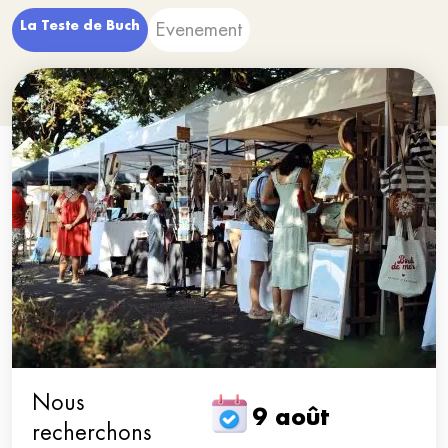
La Teste de Buch
Evenement
Nous
9 août
recherchons