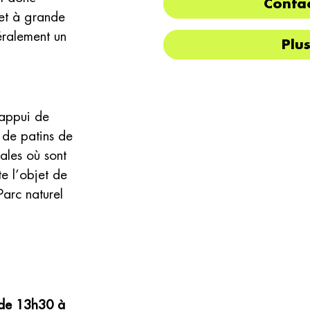
Contac
et à grande
éralement un
Plu
’appui de
s de patins de
ales où sont
te l’objet de
Parc naturel
 de 13h30 à