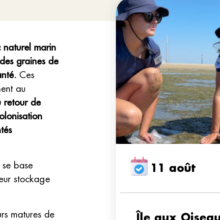
 naturel marin
 des graines de
anté.
Ces
ment au
 retour de
olonisation
tés
s se base
11 août
 leur stockage
rs matures de
Île aux Oisea