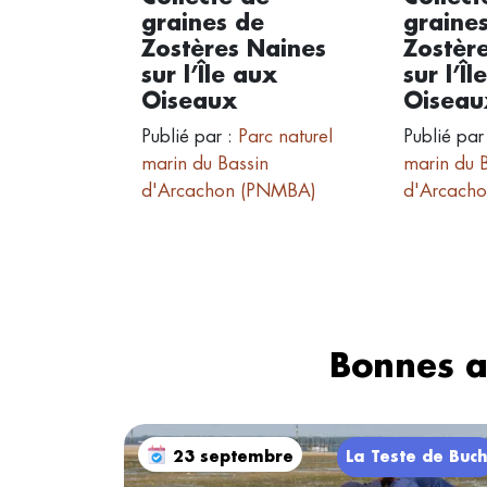
graines de
graine
Zostères Naines
Zostèr
sur l’Île aux
sur l’Îl
Oiseaux
Oiseau
Publié par :
Parc naturel
Publié par
marin du Bassin
marin du 
d'Arcachon (PNMBA)
d'Arcach
Bonnes a
23 septembre
La Teste de Buc