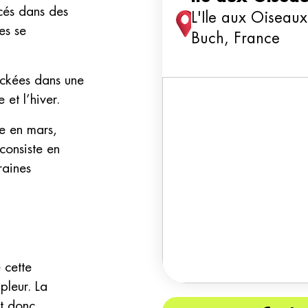
acés dans des
L'Ile aux Oiseaux
es se
Buch, France
ockées dans une
 et l’hiver.
le en mars,
consiste en
raines
 cette
pleur. La
st donc