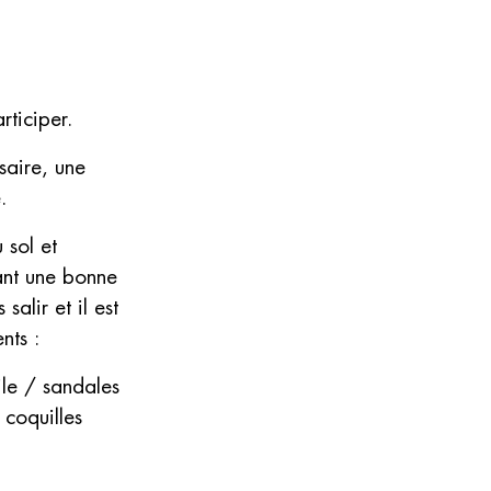
ticiper.
saire, une
.
 sol et
ant une bonne
salir et il est
nts :
ile / sandales
 coquilles