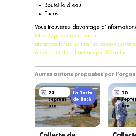
Bouteille d’eau
Encas
Vous trouverez davantage d’informations s
https://parc-marin-bassin-
arcachon.fr/actualites/collecte-de-grain
6e-edition-des-chantiers-participatifs
Autres actions proposées par l’orga
23
La Teste
10
septem
de Buch
sept
bre
bre
Collecte de
Collect