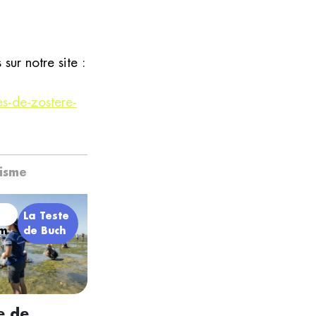
ur notre site :
es-de-zostere-
nisme
La Teste
em
de Buch
e de