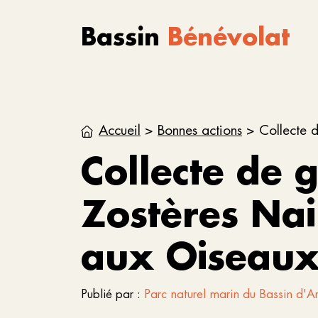
Aller au contenu
Skip to footer
Bassin
Bénévolat
Accueil
>
Bonnes actions
>
Collecte d
Collecte de 
Zostères Nain
aux Oiseau
Publié par :
Parc naturel marin du Bassin d