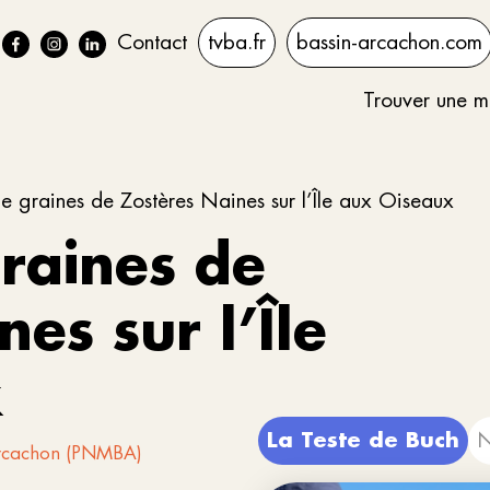
Contact
tvba.fr
bassin-arcachon.com
Trouver une m
e graines de Zostères Naines sur l’Île aux Oiseaux
graines de
es sur l’Île
x
La Teste de Buch
N
'Arcachon (PNMBA)