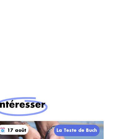
intéresser
17 août
La Teste de Buch