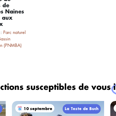
s de
es Naines
e aux
x
 :
Parc naturel
Bassin
on (PNMBA)
ctions susceptibles de vous
h
10 septembre
La Teste de Buch