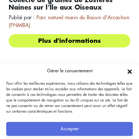
Naines sur l’Île aux Oiseaux
Publié par :
Parc naturel marin du Bassin d'Arcachon
(PNMBA)
Plus d'informations
Gérer le consentement
Pour offrir les meilleures expériences, nous utilisons des technologies telles que
les cookies pour stocker et/ou accéder aux informations des appareils. Le fait
Bassin
Bénévolat
de consentir à ces technologies nous permettra de traiter des données telles
que le comportement de navigation ou les ID uniques sur ce site. Le fait de
Bassin Bénévolat est accessible depuis TVBA.fr, bassin-arcachon.com et marque-bassin-
ne pas consentir ou de retirer son consentement peut avoir un effet négatif
arcachon.fr. Elle a vocation à être un intermédiaire entre l’offre et la demande sur des
sur certaines caractéristiques et fonctions.
missions de bénévolat, en particulier en lien avec la préservation du Bassin d’Arcachon.
Aucune inscription ne s'effectue depuis ce site mais une redirection est proposée vers les
organisateurs : les missions proposées sont placées sous leur responsabilité.
Accepter