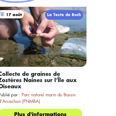
17 août
La Teste de Buch
Collecte de graines de
Zostères Naines sur l’Île aux
Oiseaux
Publié par :
Parc naturel marin du Bassin
d'Arcachon (PNMBA)
Plus d'informations