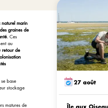
 naturel marin
 des graines de
anté.
Ces
ment au
 retour de
olonisation
tés
s se base
27 août
 leur stockage
rs matures de
Île aux Oisea