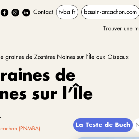
Contact
tvba.fr
bassin-arcachon.com
Trouver une m
e graines de Zostères Naines sur l’Île aux Oiseaux
graines de
es sur l’Île
x
La Teste de Buch
N
'Arcachon (PNMBA)