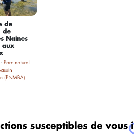
e de
s de
es Naines
e aux
x
 :
Parc naturel
Bassin
on (PNMBA)
ctions susceptibles de vous