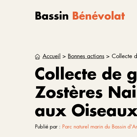
Aller au contenu
Skip to footer
Bassin
Bénévolat
Accueil
>
Bonnes actions
>
Collecte d
Collecte de 
Zostères Nain
aux Oiseau
Publié par :
Parc naturel marin du Bassin d