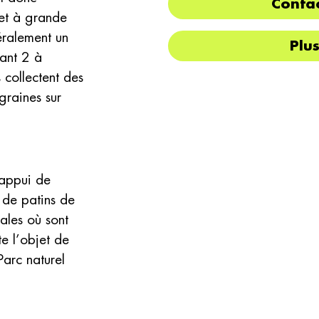
Contac
et à grande
éralement un
Plu
dant 2 à
 collectent des
graines sur
’appui de
s de patins de
ales où sont
te l’objet de
Parc naturel