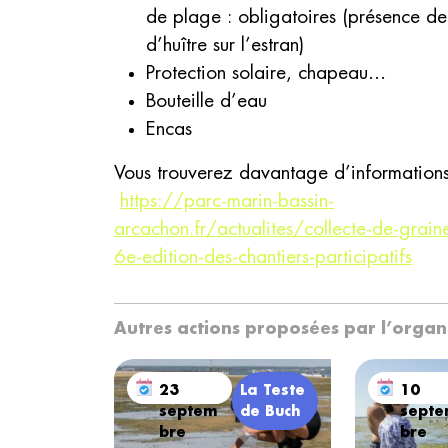
de plage : obligatoires (présence de
d’huître sur l’estran)
Protection solaire, chapeau…
Bouteille d’eau
Encas
Vous trouverez davantage d’informations s
https://parc-marin-bassin-
arcachon.fr/actualites/collecte-de-grain
6e-edition-des-chantiers-participatifs
Autres actions proposées par l’orga
23
La Teste
10
septem
de Buch
sept
bre
bre