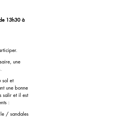
 de 13h30 à
ticiper.
saire, une
.
 sol et
ant une bonne
salir et il est
nts :
ile / sandales