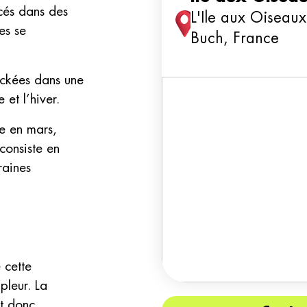
acés dans des
L'Ile aux Oiseaux
es se
Buch, France
ockées dans une
 et l’hiver.
le en mars,
consiste en
raines
 cette
pleur. La
st donc