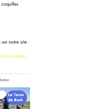
 coquilles
ur notre site :
es-de-zostere-
nisme
La Teste
em
de Buch