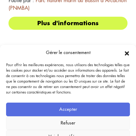
Publié par :
Parc naturel marin du Bassin d'Arcachon
(PNMBA)
Plus d'informations
Gérer le consentement
Pour offrir les meilleures expériences, nous utilisons des technologies telles que
les cookies pour stocker et/ou accéder aux informations des appareils. Le fait
Bassin
Bénévolat
de consentir à ces technologies nous permettra de traiter des données telles
que le comportement de navigation ou les ID uniques sur ce site. Le fait de
Bassin Bénévolat est accessible depuis TVBA.fr, bassin-arcachon.com et marque-bassin-
ne pas consentir ou de retirer son consentement peut avoir un effet négatif
arcachon.fr. Elle a vocation à être un intermédiaire entre l’offre et la demande sur des
sur certaines caractéristiques et fonctions.
missions de bénévolat, en particulier en lien avec la préservation du Bassin d’Arcachon.
Aucune inscription ne s'effectue depuis ce site mais une redirection est proposée vers les
organisateurs : les missions proposées sont placées sous leur responsabilité.
Accepter
Trouver une mission
Publier une mission
Refuser
Le concept