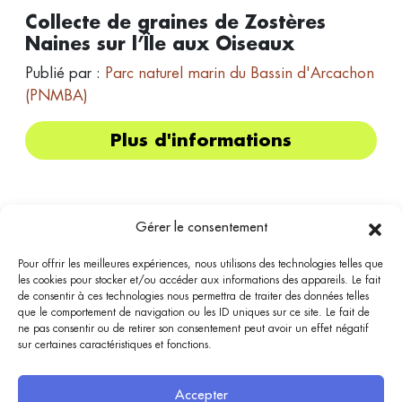
Collecte de graines de Zostères
Naines sur l’Île aux Oiseaux
Publié par :
Parc naturel marin du Bassin d'Arcachon
(PNMBA)
Plus d'informations
Gérer le consentement
Pour offrir les meilleures expériences, nous utilisons des technologies telles que
les cookies pour stocker et/ou accéder aux informations des appareils. Le fait
Bassin
Bénévolat
de consentir à ces technologies nous permettra de traiter des données telles
que le comportement de navigation ou les ID uniques sur ce site. Le fait de
Bassin Bénévolat est accessible depuis TVBA.fr, bassin-arcachon.com et marque-bassin-
ne pas consentir ou de retirer son consentement peut avoir un effet négatif
arcachon.fr. Elle a vocation à être un intermédiaire entre l’offre et la demande sur des
sur certaines caractéristiques et fonctions.
missions de bénévolat, en particulier en lien avec la préservation du Bassin d’Arcachon.
Aucune inscription ne s'effectue depuis ce site mais une redirection est proposée vers les
organisateurs : les missions proposées sont placées sous leur responsabilité.
Accepter